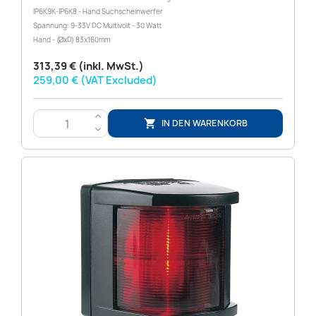
IP6K9K-IP6K8 - Hand Suchscheinwerfer
Spannung: 9-33V DC Multivolt - 30 Watt
Hand - (ØxD) 83x160mm
313,39 € (inkl. MwSt.)
259,00 € (VAT Excluded)
>
IN DEN WARENKORB

<