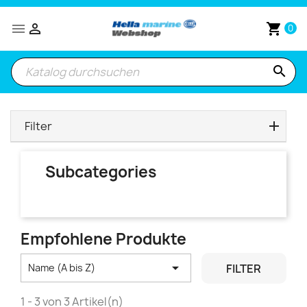


shopping_cart
0
search
Filter
Subcategories
Empfohlene Produkte

FILTER
Name (A bis Z)
1 - 3 von 3 Artikel(n)