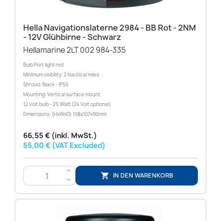
Hella Navigationslaterne 2984 - BB Rot - 2NM
- 12V Glühbirne - Schwarz
Hellamarine 2LT 002 984-335
Bulb Port light red
Minimum visibility: 2 Nautical miles
Shroud: Black - IP55
Mounting: Vertical surface mount
12 Volt bulb - 25 Watt (24 Volt optional)
Dimensions: (HxWxD) 108x107x90mm
66,55 € (inkl. MwSt.)
55,00 € (VAT Excluded)
>
IN DEN WARENKORB

<