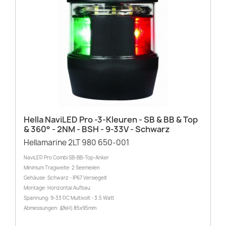
Hella NaviLED Pro -3-Kleuren - SB & BB & Top
& 360° - 2NM - BSH - 9-33V - Schwarz
Hellamarine 2LT 980 650-001
NaviLED Pro Combi SB-BB-Top-Anker
Minimum Tragweite: 2 Seemeilen
Gehäuse: Schwarz - IP67 Versiegelt
Montage: Horizontal Aufbau
Spannung: 9-33 DC Multivolt - 3.5 Watt
Abmessungen: (ØxH) 85x95mm