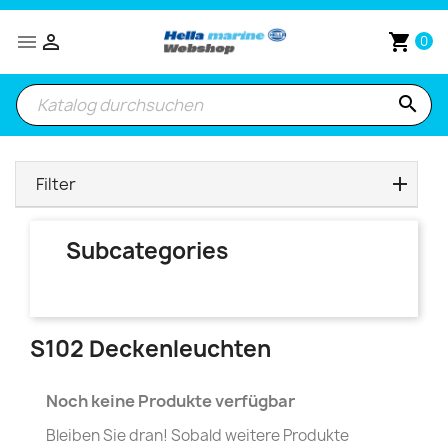


shopping_cart
0
search
Filter
Subcategories
S102 Deckenleuchten
Noch keine Produkte verfügbar
Bleiben Sie dran! Sobald weitere Produkte