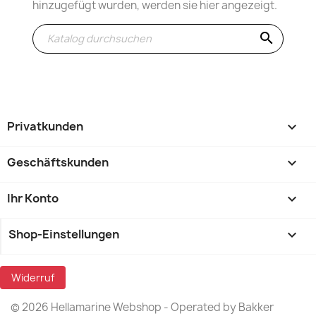
hinzugefügt wurden, werden sie hier angezeigt.
search
Privatkunden

Geschäftskunden

Ihr Konto

Shop-Einstellungen
keyboard_arrow_down
Widerruf
© 2026 Hellamarine Webshop - Operated by Bakker