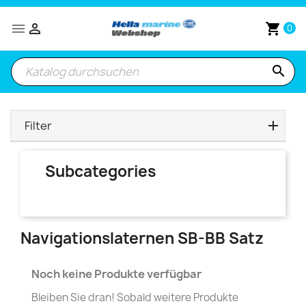


shopping_cart
0
search
Filter
Subcategories
Navigationslaternen SB-BB Satz
Noch keine Produkte verfügbar
Bleiben Sie dran! Sobald weitere Produkte