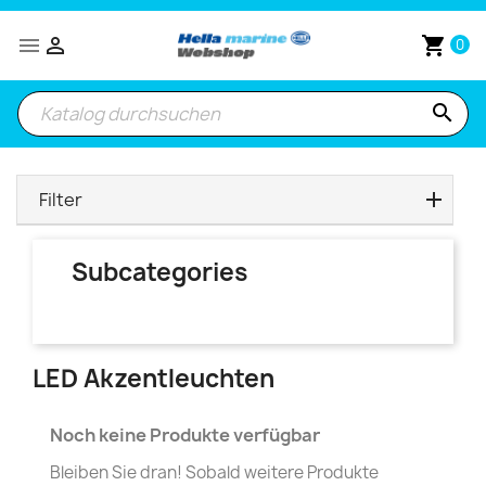


shopping_cart
0
search
Filter
Subcategories
LED Akzentleuchten
Noch keine Produkte verfügbar
Bleiben Sie dran! Sobald weitere Produkte