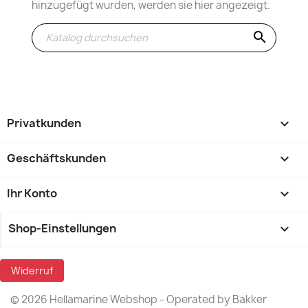
hinzugefügt wurden, werden sie hier angezeigt.
search
Privatkunden

Geschäftskunden

Ihr Konto

Shop-Einstellungen
keyboard_arrow_down
Widerruf
© 2026 Hellamarine Webshop - Operated by Bakker