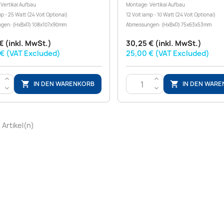
Vertikal Aufbau
Montage: Vertikal Aufbau
mp - 25 Watt (24 Volt Optional)
12 Volt lamp - 10 Watt (24 Volt Optional)
gen: (HxBxD) 108x107x90mm
Abmessungen: (HxBxD) 75x63x53mm
€ (inkl. MwSt.)
30,25 € (inkl. MwSt.)
€ (VAT Excluded)
25,00 € (VAT Excluded)
>
>
IN DEN WARENKORB
IN DEN WAR


<
<
6 Artikel(n)