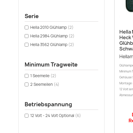
Serie
Hella 2010 Glühlamp
(2)
Hella
Hella 2984 Glühlamp
(2)
Heck 
Glühb
Hella 3562 Glühlamp
(2)
Schw
Hella
Minimum Tragweite
Glühlamp
Minimum T
1 Seemeile
(2)
Gehäuse 
Montage: 
2 Seemeilen
(4)
12 Volt la
Abmessun
Betriebspannung
12 Volt - 24 Volt Optional
(6)
R