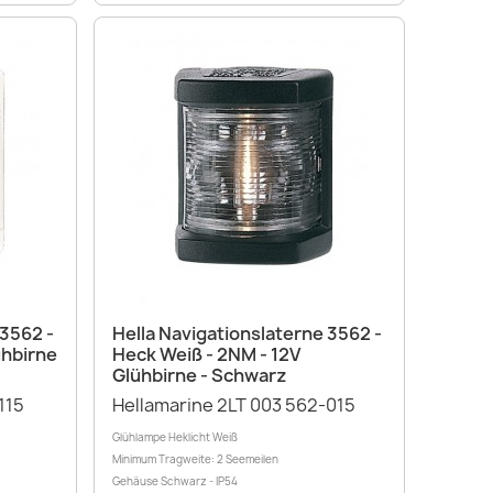
Vorschau

 3562 -
Hella Navigationslaterne 3562 -
ühbirne
Heck Weiß - 2NM - 12V
Glühbirne - Schwarz
115
Hellamarine 2LT 003 562-015
Glühlampe Heklicht Weiß
Minimum Tragweite: 2 Seemeilen
Gehäuse Schwarz - IP54