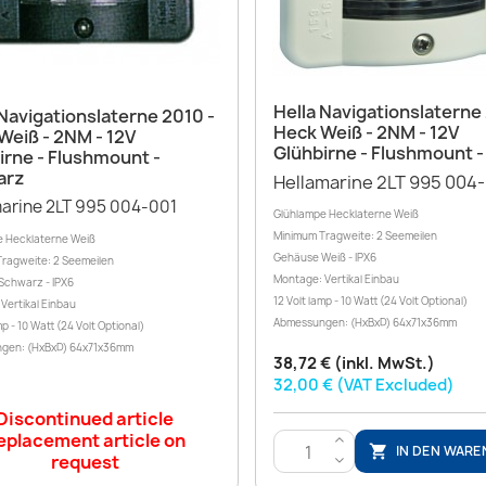
Vorschau

Vorschau

Hella Navigationslaterne
 Navigationslaterne 2010 -
Heck Weiß - 2NM - 12V
Weiß - 2NM - 12V
Glühbirne - Flushmount -
irne - Flushmount -
arz
Hellamarine 2LT 995 004-
marine 2LT 995 004-001
Glühlampe Hecklaterne Weiß
Minimum Tragweite: 2 Seemeilen
e Hecklaterne Weiß
Gehäuse Weiß - IPX6
ragweite: 2 Seemeilen
Montage: Vertikal Einbau
Schwarz - IPX6
12 Volt lamp - 10 Watt (24 Volt Optional)
Vertikal Einbau
Abmessungen: (HxBxD) 64x71x36mm
mp - 10 Watt (24 Volt Optional)
gen: (HxBxD) 64x71x36mm
38,72 € (inkl. MwSt.)
32,00 € (VAT Excluded)
Discontinued article
eplacement article on
>
IN DEN WAR

request
<