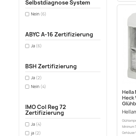
Selbstdiagnose System
Nein
(6)
ABYC A-16 Zertifizierung
Ja
(6)
BSH Zertifizierung
Ja
(2)
Nein
(4)
Hella
Heck 
Glühb
IMO Col Reg 72
Hella
Zertifizierung
Glühlampe
Ja
(4)
Minimum T
ja
(2)
Gehäuse W