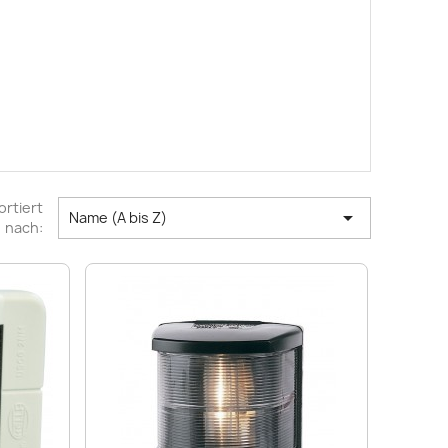
ortiert

Name (A bis Z)
nach: