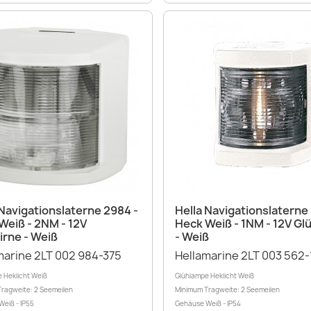
Vorschau
Vorschau


 Navigationslaterne 2984 -
Hella Navigationslaterne
Weiß - 2NM - 12V
Heck Weiß - 1NM - 12V Gl
irne - Weiß
- Weiß
marine 2LT 002 984-375
Hellamarine 2LT 003 562-
 Heklicht Weiß
Glühlampe Heklicht Weiß
ragweite: 2 Seemeilen
Minimum Tragweite: 2 Seemeilen
eiß - IP55
Gehäuse Weiß - IP54