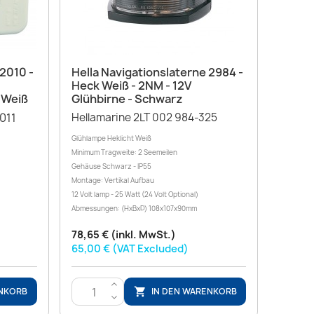
Vorschau

 2010 -
Hella Navigationslaterne 2984 -
Heck Weiß - 2NM - 12V
 Weiß
Glühbirne - Schwarz
011
Hellamarine 2LT 002 984-325
Glühlampe Heklicht Weiß
Minimum Tragweite: 2 Seemeilen
Gehäuse Schwarz - IP55
Montage: Vertikal Aufbau
12 Volt lamp - 25 Watt (24 Volt Optional)
Abmessungen: (HxBxD) 108x107x90mm
78,65 € (inkl. MwSt.)
65,00 € (VAT Excluded)
>
ENKORB
IN DEN WARENKORB

<