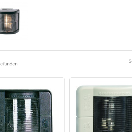
S
 gefunden