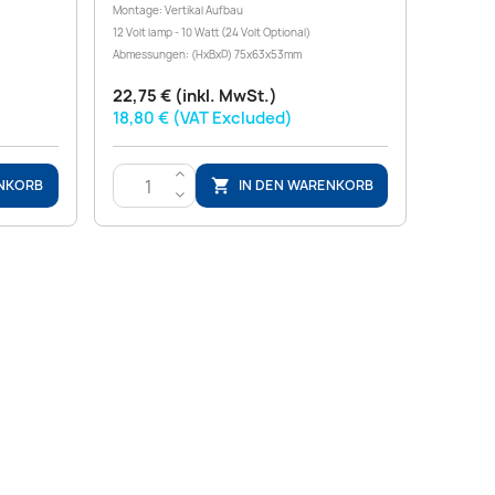
Montage: Vertikal Aufbau
12 Volt lamp - 10 Watt (24 Volt Optional)
Abmessungen: (HxBxD) 75x63x53mm
22,75 € (inkl. MwSt.)
18,80 € (VAT Excluded)
>
ENKORB
IN DEN WARENKORB

<