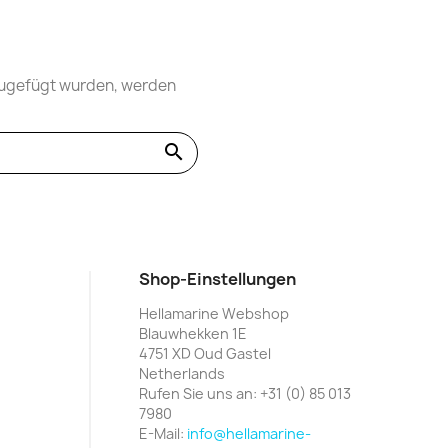
nzugefügt wurden, werden
search
Shop-Einstellungen
Hellamarine Webshop
Blauwhekken 1E
4751 XD Oud Gastel
Netherlands
Rufen Sie uns an:
+31 (0) 85 013
7980
E-Mail:
info@hellamarine-