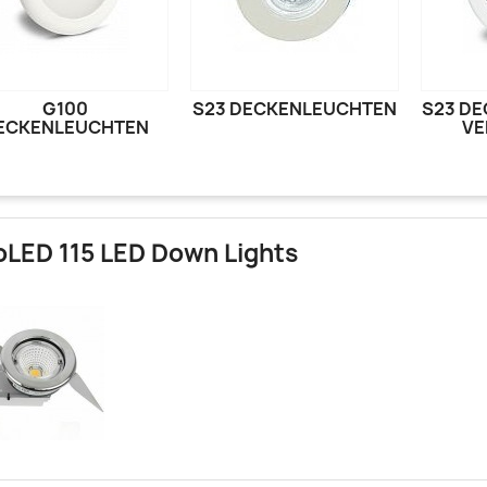
G100
S23 DECKENLEUCHTEN
S23 D
ECKENLEUCHTEN
VE
oLED 115 LED Down Lights