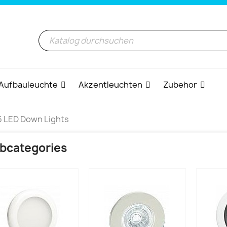
Aufbauleuchte
Akzentleuchten
Zubehor
5 LED Down Lights
bcategories