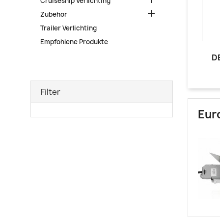
Cruiseship Verlichting

Zubehor
Trailer Verlichting
Empfohlene Produkte
D
Filter
Eur