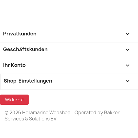
Privatkunden

Geschäftskunden

Ihr Konto

Shop-Einstellungen
keyboard_arrow_down
Widerruf
© 2026 Hellamarine Webshop - Operated by Bakker
Services & Solutions BV