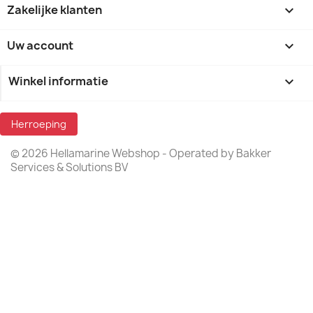
Zakelijke klanten

Uw account

Winkel informatie
keyboard_arrow_down
Herroeping
© 2026 Hellamarine Webshop - Operated by Bakker
Services & Solutions BV