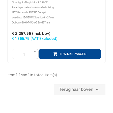
Floodlight - Daglicht wit 5.700K
Zwart gecoate aluminium behuizing
IP67 Geseald - RVS316 Beugel
Voeding: 18-52V DC Multivolt - 240W
Opbouw BxHxD 504x380x167mm
€ 2.257,56 (incl. btw)
€ 1.865,75 (VAT Excluded)
>
IN WINKELWAGEN

<
Item 1-1 van 1 in totaal item(s)
Terug naar boven
