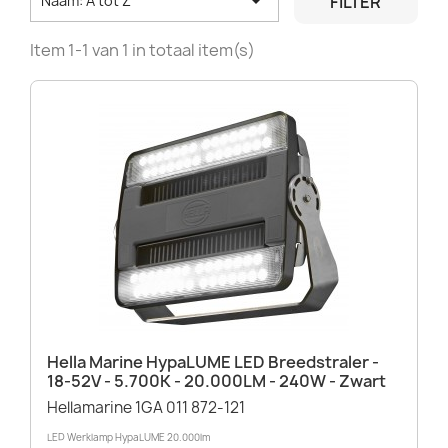

FILTER
Naam: A tot Z
Item 1-1 van 1 in totaal item(s)
Hella Marine HypaLUME LED Breedstraler -
18-52V - 5.700K - 20.000LM - 240W - Zwart
Hellamarine 1GA 011 872-121
LED Werklamp HypaLUME 20.000lm