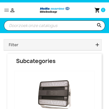


shopping_cart
0
search
Filter
Subcategories