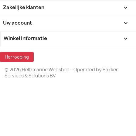
Zakelijke klanten

Uw account

Winkel informatie
keyboard_arrow_down
Herroeping
© 2026 Hellamarine Webshop - Operated by Bakker
Services & Solutions BV