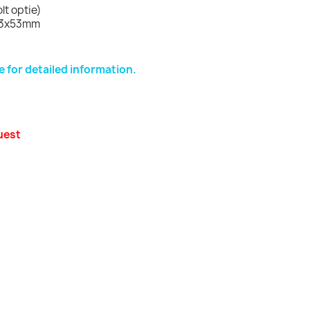
lt optie)
63x53mm
e for detailed information.
uest