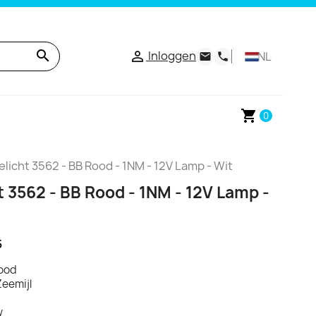
search
Inloggen

NL
email
phone
shopping_cart
0
elicht 3562 - BB Rood - 1NM - 12V Lamp - Wit
t 3562 - BB Rood - 1NM - 12V Lamp -
5
Rood
Zeemijl
w